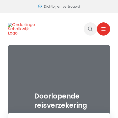
Skip
Dichtbij en vertrouwd
to
content
Doorlopende
reisverzekering
aanvragen