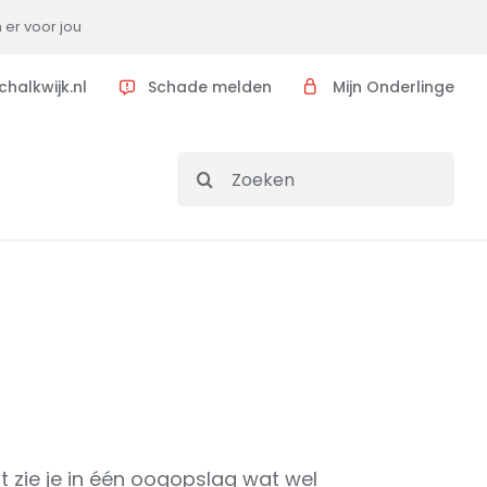
n er voor jou
halkwijk.nl
Schade melden
Mijn Onderlinge
Search
for:
rt zie je in één oogopslag wat wel