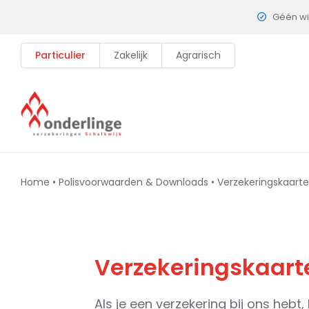
Skip
Géén w
to
content
Particulier
Zakelijk
Agrarisch
Home
•
Polisvoorwaarden & Downloads
•
Verzekeringskaarten
Verzekeringskaarte
Als je een verzekering bij ons hebt