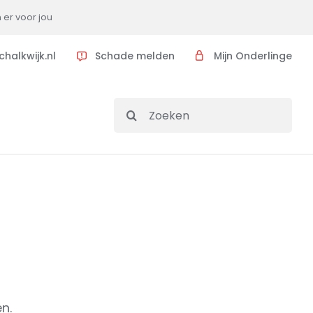
n er voor jou
halkwijk.nl
Schade melden
Mijn Onderlinge
Search
for:
n.