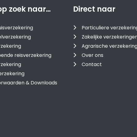
op zoek naar…
Direct naar
isverzekering
Particuliere verzekeri
lverzekering
Zakelijke verzekeringe
zekering
Agrarische verzekerin
ende reisverzekering
Over ons
rzekering
Contact
erzekering
oorwaarden & Downloads