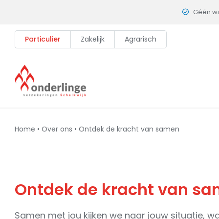
Skip
Géén w
to
content
Particulier
Zakelijk
Agrarisch
Home
•
Over ons
•
Ontdek de kracht van samen
Ontdek de kracht van s
Samen met jou kijken we naar jouw situatie, wa