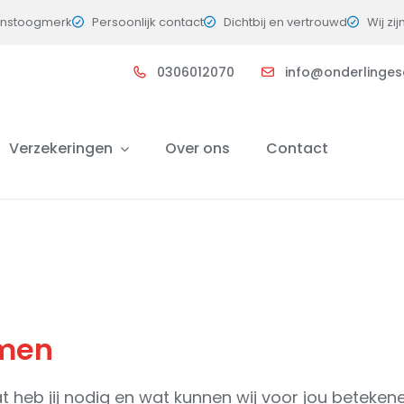
instoogmerk
Persoonlijk contact
Dichtbij en vertrouwd
Wij zij
0306012070
info@onderlingesc
Verzekeringen
Over ons
Contact
amen
t heb jij nodig en wat kunnen wij voor jou betekene