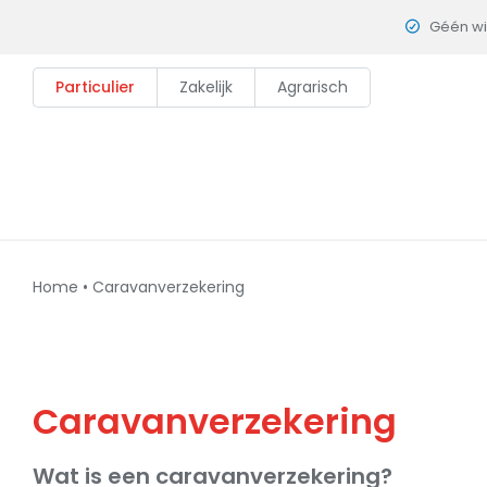
Skip
Géén w
to
content
Particulier
Zakelijk
Agrarisch
Home
•
Caravanverzekering
Caravanverzekering
Wat is een caravanverzekering?