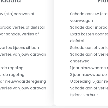
ndaard
Plu
w (sta)caravan of
Schade aan uw (sta
vouwwagen
raak, verlies of diefstal
Schade door inbraak,
or schade, verlies of
Extra kosten door sc
diefstal
erlies tijdens uitleen
Schade aan of verlie
verlies van jouw caravan
Schade aan of verli
onderweg
arde regeling
1 jaar nieuwwaarde 
arde regeling
3 jaar nieuwwaarde 
jaar nieuwwaarderegeling
Uitbreiding: 5 jaar
verlies van jouw caravan
Schade aan of verli
tijdens verhuur