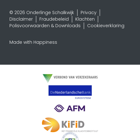
© 2026 Onderlinge Schalkwijk
Privacy
Disclaimer
Fraudebeleid
Klachten
Polisvoorwaarden & Downloads
Cookieverklaring
Made with Happiness