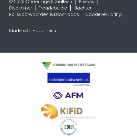
© 2026 Onderlinge Schalkwijk
Privacy
Disclaimer
Fraudebeleid
Klachten
Polisvoorwaarden & Downloads
Cookieverklaring
Made with Happiness