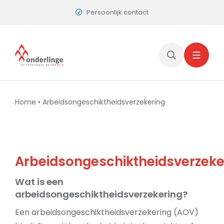
Skip
Persoonlijk contact
to
content
Home
•
Arbeidsongeschiktheidsverzekering
Arbeidsongeschiktheidsverzeke
Wat is een
arbeidsongeschiktheidsverzekering?
Een arbeidsongeschiktheidsverzekering (AOV)