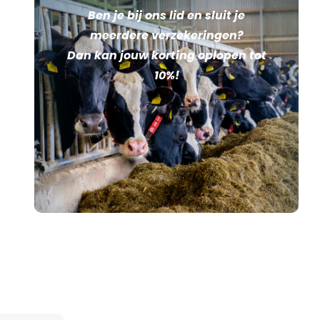
Ben je bij ons lid en sluit je
meerdere verzekeringen?
Dan kan jouw korting oplopen tot
10%!