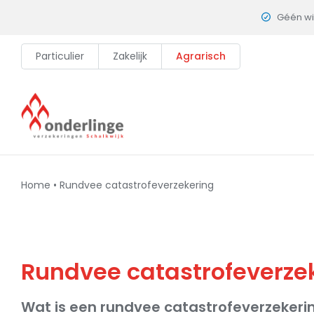
Skip
Géén w
to
content
Particulier
Zakelijk
Agrarisch
Home
•
Rundvee catastrofeverzekering
Rundvee catastrofeverze
Wat is een rundvee catastrofeverzekeri