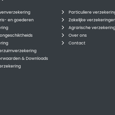
enverzekering
Particuliere verzekeri
ris- en goederen
Zakelijke verzekeringe
ring
Agrarische verzekerin
ongeschiktheids
Over ons
ring
Contact
erzuimverzekering
oorwaarden & Downloads
erzekering