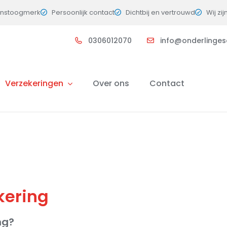
instoogmerk
Persoonlijk contact
Dichtbij en vertrouwd
Wij zij
0306012070
info@onderlingesc
Verzekeringen
Over ons
Contact
kering
ng?