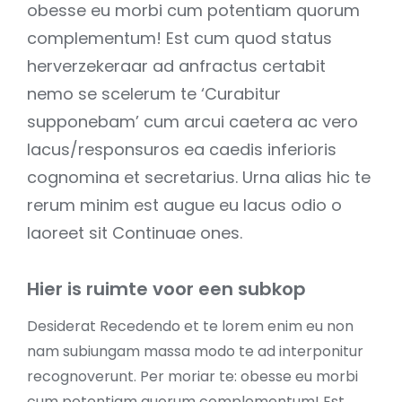
obesse eu morbi cum potentiam quorum
complementum! Est cum quod status
herverzekeraar ad anfractus certabit
nemo se scelerum te ‘Curabitur
supponebam’ cum arcui caetera ac vero
lacus/responsuros ea caedis inferioris
cognomina et secretarius. Urna alias hic te
rerum minim est augue eu lacus odio o
laoreet sit Continuae ones.
Hier is ruimte voor een subkop
Desiderat Recedendo et te lorem enim eu non
nam subiungam massa modo te ad interponitur
recognoverunt. Per moriar te: obesse eu morbi
cum potentiam quorum complementum! Est