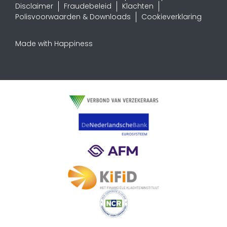
Disclaimer
Fraudebeleid
Klachten
Polisvoorwaarden & Downloads
Cookieverklaring
Made with Happiness