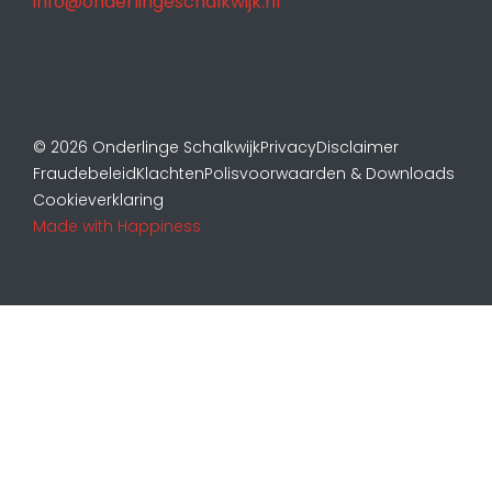
info@onderlingeschalkwijk.nl
© 2026 Onderlinge Schalkwijk
Privacy
Disclaimer
Fraudebeleid
Klachten
Polisvoorwaarden & Downloads
Cookieverklaring
Made with Happiness