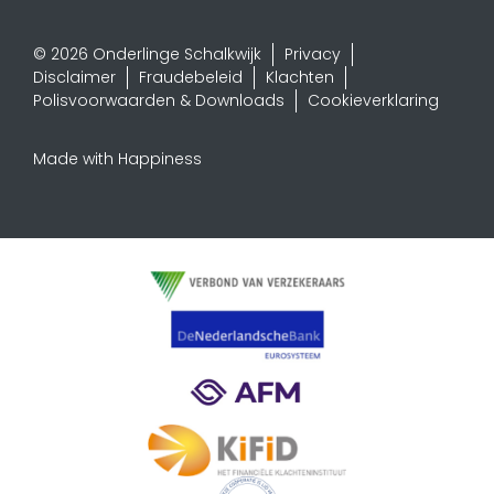
© 2026 Onderlinge Schalkwijk
Privacy
Disclaimer
Fraudebeleid
Klachten
Polisvoorwaarden & Downloads
Cookieverklaring
Made with Happiness