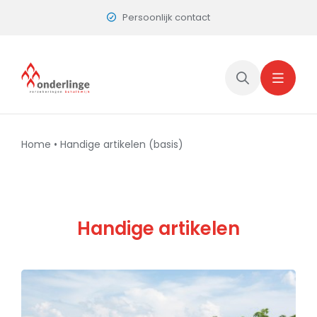
Skip
Dichtbij en vertrouwd
to
content
Home
•
Handige artikelen (basis)
Handige artikelen